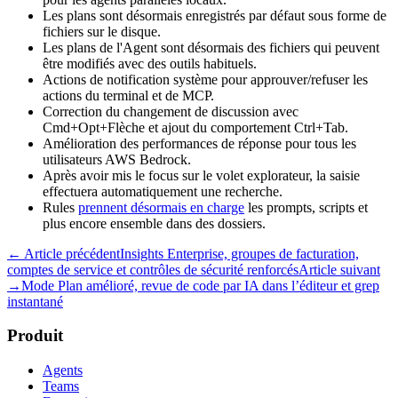
Les plans sont désormais enregistrés par défaut sous forme de
fichiers sur le disque.
Les plans de l'Agent sont désormais des fichiers qui peuvent
être modifiés avec des outils habituels.
Actions de notification système pour approuver/refuser les
actions du terminal et de MCP.
Correction du changement de discussion avec
Cmd+Opt+Flèche et ajout du comportement Ctrl+Tab.
Amélioration des performances de réponse pour tous les
utilisateurs AWS Bedrock.
Après avoir mis le focus sur le volet explorateur, la saisie
effectuera automatiquement une recherche.
Rules
prennent désormais en charge
les prompts, scripts et
plus encore ensemble dans des dossiers.
← Article précédent
Insights Enterprise, groupes de facturation,
comptes de service et contrôles de sécurité renforcés
Article suivant
→
Mode Plan amélioré, revue de code par IA dans l’éditeur et grep
instantané
Produit
Agents
Teams