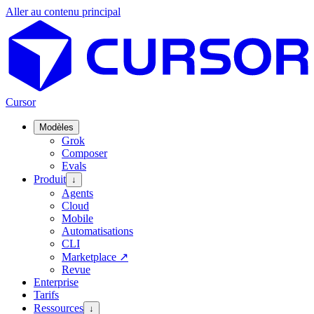
Aller au contenu principal
Cursor
Modèles
Grok
Composer
Evals
Produit
↓
Agents
Cloud
Mobile
Automatisations
CLI
Marketplace
↗
Revue
Enterprise
Tarifs
Ressources
↓