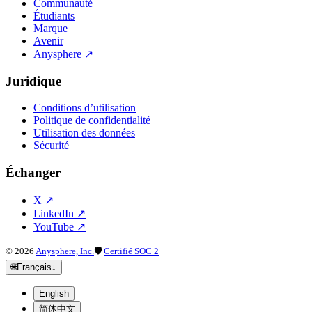
Communauté
Étudiants
Marque
Avenir
Anysphere
↗
Juridique
Conditions d’utilisation
Politique de confidentialité
Utilisation des données
Sécurité
Échanger
X
↗
LinkedIn
↗
YouTube
↗
©
2026
Anysphere, Inc.
🛡
Certifié SOC 2
🌐
Français
↓
English
简体中文