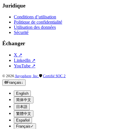
Juridique
Conditions d’utilisation
Politique de confidentialité
Utilisation des données
Sécurité
Échanger
X
↗
LinkedIn
↗
YouTube
↗
©
2026
Anysphere, Inc.
🛡
Certifié SOC 2
🌐
Français
↓
English
简体中文
日本語
繁體中文
Español
Français
✓