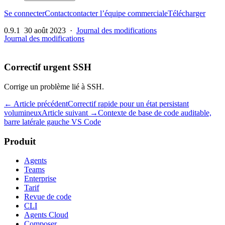
Se connecter
Contact
contacter l’équipe commerciale
Télécharger
0.9.1
30 août 2023
·
Journal des modifications
Journal des modifications
Correctif urgent SSH
Corrige un problème lié à SSH.
← Article précédent
Correctif rapide pour un état persistant
volumineux
Article suivant →
Contexte de base de code auditable,
barre latérale gauche VS Code
Produit
Agents
Teams
Enterprise
Tarif
Revue de code
CLI
Agents Cloud
Composer