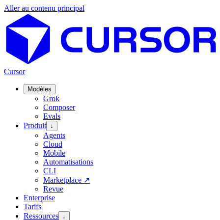
Aller au contenu principal
Cursor
Modèles
Grok
Composer
Evals
Produit
↓
Agents
Cloud
Mobile
Automatisations
CLI
Marketplace
↗
Revue
Enterprise
Tarifs
Ressources
↓