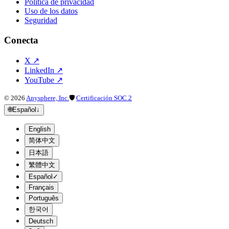
Política de privacidad
Uso de los datos
Seguridad
Conecta
X
↗
LinkedIn
↗
YouTube
↗
©
2026
Anysphere, Inc.
🛡
Certificación SOC 2
🌐
Español
↓
English
简体中文
日本語
繁體中文
Español
✓
Français
Português
한국어
Deutsch