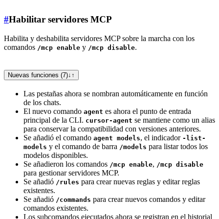
#
Habilitar servidores MCP
Habilita y deshabilita servidores MCP sobre la marcha con los
comandos
y
.
/mcp enable
/mcp disable
Nuevas funciones (7)
↓
↑
Las pestañas ahora se nombran automáticamente en función
de los chats.
El nuevo comando
es ahora el punto de entrada
agent
principal de la CLI.
se mantiene como un alias
cursor-agent
para conservar la compatibilidad con versiones anteriores.
Se añadió el comando
, el indicador
agent models
-list-
y el comando de barra
para listar todos los
models
/models
modelos disponibles.
Se añadieron los comandos
,
/mcp enable
/mcp disable
para gestionar servidores MCP.
Se añadió
para crear nuevas reglas y editar reglas
/rules
existentes.
Se añadió
para crear nuevos comandos y editar
/commands
comandos existentes.
Los subcomandos ejecutados ahora se registran en el historial