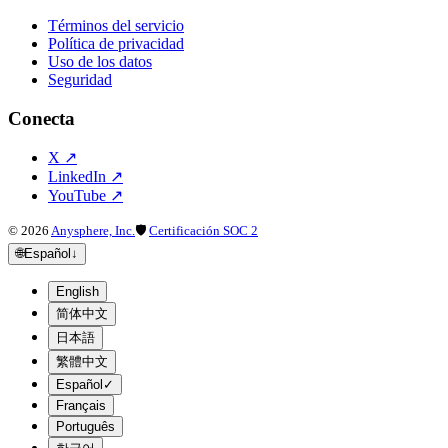
Términos del servicio
Política de privacidad
Uso de los datos
Seguridad
Conecta
X
↗
LinkedIn
↗
YouTube
↗
©
2026
Anysphere, Inc.
🛡
Certificación SOC 2
🌐
Español
↓
English
简体中文
日本語
繁體中文
Español
✓
Français
Português