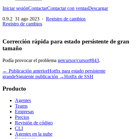
Iniciar sesión
Contactar
Contactar con ventas
Descargar
0.9.2
31 ago 2023
·
Registro de cambios
Registro de cambios
Corrección rápida para estado persistente de gran
tamaño
Podía provocar el problema
getcursor/cursor#843
.
← Publicación anterior
Hotfix para estado persistente
grande
Siguiente publicación →
Hotfix de SSH
Producto
Agentes
Teams
Empresas
Precios
Revisión de código
CLI
Agentes en la nube