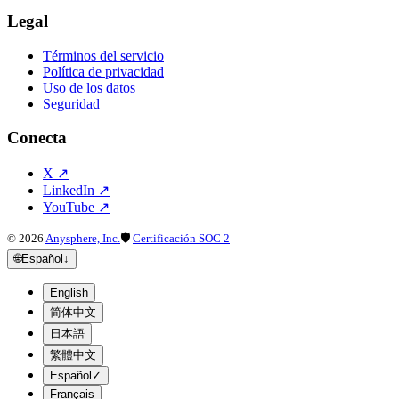
Legal
Términos del servicio
Política de privacidad
Uso de los datos
Seguridad
Conecta
X
↗
LinkedIn
↗
YouTube
↗
©
2026
Anysphere, Inc.
🛡
Certificación SOC 2
🌐
Español
↓
English
简体中文
日本語
繁體中文
Español
✓
Français