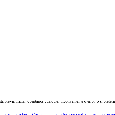
 previa inicial: cuéntanos cualquier inconveniente o error, o si preferí
iente publicación →
Corregir la generación con cmd-k en archivos gran