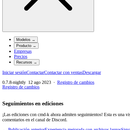
Modelos
→
Producto
→
Empresas
Precios
Recursos
→
Iniciar sesión
Contactar
Contactar con ventas
Descargar
0.7.8-nightly
12 ago 2023
·
Registro de cambios
Registro de cambios
Seguimientos en ediciones
¡Las ediciones con cmd-k ahora admiten seguimientos! Esta es una vista
comentarios en el canal de Discord.
← Publicación anterior
Experiencia mejorada con archivos largos
Sigu