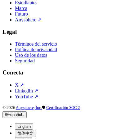
Estudiantes
Marca
Futuro
Anysphere
↗
Legal
Términos del servicio
Política de privacidad
Uso de los datos
Seguridad
Conecta
X
↗
LinkedIn
↗
YouTube
↗
©
2026
Anysphere, Inc.
🛡
Certificación SOC 2
🌐
Español
↓
English
简体中文