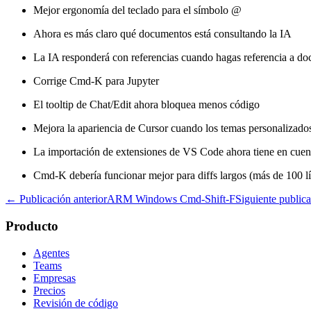
Mejor ergonomía del teclado para el símbolo @
Ahora es más claro qué documentos está consultando la IA
La IA responderá con referencias cuando hagas referencia a d
Corrige Cmd-K para Jupyter
El tooltip de Chat/Edit ahora bloquea menos código
Mejora la apariencia de Cursor cuando los temas personalizados
La importación de extensiones de VS Code ahora tiene en cuenta
Cmd-K debería funcionar mejor para diffs largos (más de 100 l
← Publicación anterior
ARM Windows Cmd-Shift-F
Siguiente public
Producto
Agentes
Teams
Empresas
Precios
Revisión de código