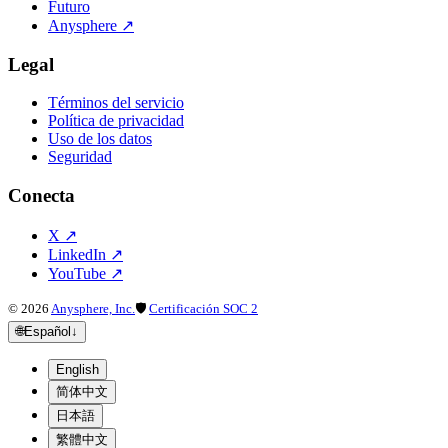
Futuro
Anysphere
↗
Legal
Términos del servicio
Política de privacidad
Uso de los datos
Seguridad
Conecta
X
↗
LinkedIn
↗
YouTube
↗
©
2026
Anysphere, Inc.
🛡
Certificación SOC 2
🌐
Español
↓
English
简体中文
日本語
繁體中文