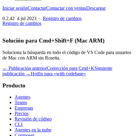
Iniciar sesión
Contactar
Contactar con ventas
Descargar
0.2.42
4 jul 2023
·
Registro de cambios
Registro de cambios
Solución para Cmd+Shift+F (Mac ARM)
Soluciona la búsqueda en todo el código de VS Code para usuarios
de Mac con ARM sin Rosetta.
← Publicación anterior
Corrección para Cmd+K
Siguiente
publicación →
Hotfix para «with codebase»
Producto
Agentes
Teams
Empresas
Precios
Revisión de código
CLI
Agentes en la nube
Composer