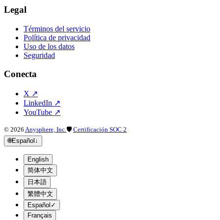
Legal
Términos del servicio
Política de privacidad
Uso de los datos
Seguridad
Conecta
X
↗
LinkedIn
↗
YouTube
↗
©
2026
Anysphere, Inc.
🛡
Certificación SOC 2
🌐
Español
↓
English
简体中文
日本語
繁體中文
Español
✓
Français