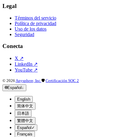
Legal
Términos del servicio
Política de privacidad
Uso de los datos
Seguridad
Conecta
X
↗
LinkedIn
↗
YouTube
↗
©
2026
Anysphere, Inc.
🛡
Certificación SOC 2
🌐
Español
↓
English
简体中文
日本語
繁體中文
Español
✓
Français