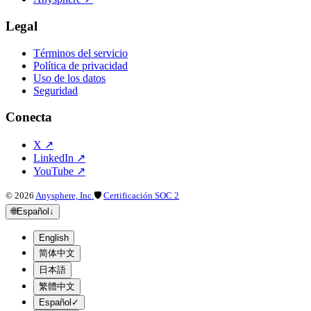
Legal
Términos del servicio
Política de privacidad
Uso de los datos
Seguridad
Conecta
X
↗
LinkedIn
↗
YouTube
↗
©
2026
Anysphere, Inc.
🛡
Certificación SOC 2
🌐
Español
↓
English
简体中文
日本語
繁體中文
Español
✓