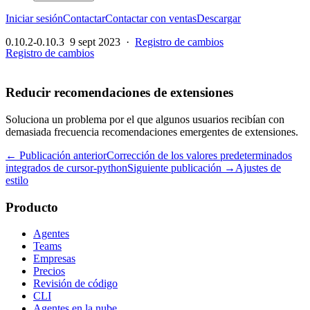
Iniciar sesión
Contactar
Contactar con ventas
Descargar
0.10.2-0.10.3
9 sept 2023
·
Registro de cambios
Registro de cambios
Reducir recomendaciones de extensiones
Soluciona un problema por el que algunos usuarios recibían con
demasiada frecuencia recomendaciones emergentes de extensiones.
← Publicación anterior
Corrección de los valores predeterminados
integrados de cursor-python
Siguiente publicación →
Ajustes de
estilo
Producto
Agentes
Teams
Empresas
Precios
Revisión de código
CLI
Agentes en la nube