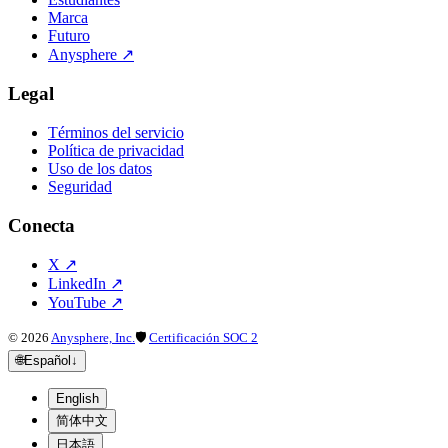
Marca
Futuro
Anysphere
↗
Legal
Términos del servicio
Política de privacidad
Uso de los datos
Seguridad
Conecta
X
↗
LinkedIn
↗
YouTube
↗
©
2026
Anysphere, Inc.
🛡
Certificación SOC 2
🌐
Español
↓
English
简体中文
日本語