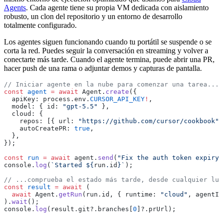
Agents
. Cada agente tiene su propia VM dedicada con aislamiento
robusto, un clon del repositorio y un entorno de desarrollo
totalmente configurado.
Los agentes siguen funcionando cuando tu portátil se suspende o se
corta la red. Puedes seguir la conversación en streaming y volver a
conectarte más tarde. Cuando el agente termina, puede abrir una PR,
hacer push de una rama o adjuntar demos y capturas de pantalla.
// Iniciar agente en la nube para comenzar una tarea...
const
 agent
 =
 await
 Agent.
create
({
  apiKey: process.env.
CURSOR_API_KEY
!
,
  model: { id: 
"gpt-5.5"
 },
  cloud: {
    repos: [{ url: 
"https://github.com/cursor/cookbook"
    autoCreatePR: 
true
,
  },
});
const
 run
 =
 await
 agent.
send
(
"Fix the auth token expiry
console.
log
(
`Started ${
run
.
id
}`
);
// ...comprueba el estado más tarde, desde cualquier lu
const
 result
 =
 await
 (
  await
 Agent.
getRun
(run.id, { runtime: 
"cloud"
, agentI
).
wait
();
console.
log
(result.git?.branches[
0
]?.prUrl);