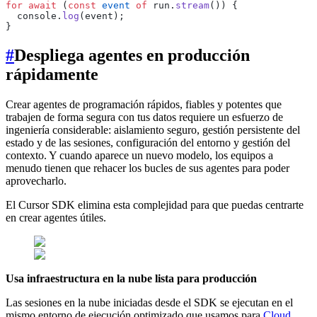
for
 await
 (
const
 event
 of
 run.
stream
()) {
  console.
log
(event);
}
#
Despliega agentes en producción
rápidamente
Crear agentes de programación rápidos, fiables y potentes que
trabajen de forma segura con tus datos requiere un esfuerzo de
ingeniería considerable: aislamiento seguro, gestión persistente del
estado y de las sesiones, configuración del entorno y gestión del
contexto. Y cuando aparece un nuevo modelo, los equipos a
menudo tienen que rehacer los bucles de sus agentes para poder
aprovecharlo.
El Cursor SDK elimina esta complejidad para que puedas centrarte
en crear agentes útiles.
Usa infraestructura en la nube lista para producción
Las sesiones en la nube iniciadas desde el SDK se ejecutan en el
mismo entorno de ejecución optimizado que usamos para
Cloud