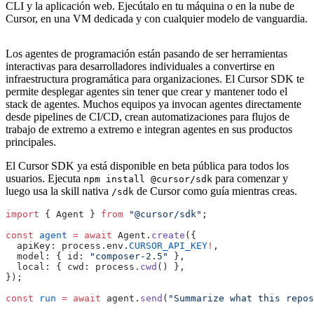
CLI y la aplicación web. Ejecútalo en tu máquina o en la nube de
Cursor, en una VM dedicada y con cualquier modelo de vanguardia.
Los agentes de programación están pasando de ser herramientas
interactivas para desarrolladores individuales a convertirse en
infraestructura programática para organizaciones. El Cursor SDK te
permite desplegar agentes sin tener que crear y mantener todo el
stack de agentes. Muchos equipos ya invocan agentes directamente
desde pipelines de CI/CD, crean automatizaciones para flujos de
trabajo de extremo a extremo e integran agentes en sus productos
principales.
El Cursor SDK ya está disponible en beta pública para todos los
usuarios. Ejecuta
para comenzar y
npm install @cursor/sdk
luego usa la skill nativa
de Cursor como guía mientras creas.
/sdk
import
 { Agent } 
from
 "@cursor/sdk"
;
const
 agent
 =
 await
 Agent.
create
({
  apiKey: process.env.
CURSOR_API_KEY
!
,
  model: { id: 
"composer-2.5"
 },
  local: { cwd: process.
cwd
() },
});
const
 run
 =
 await
 agent.
send
(
"Summarize what this repos