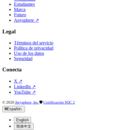
Estudiantes
Marca
Futuro
Anysphere
↗
Legal
Términos del servicio
Política de privacidad
Uso de los datos
Seguridad
Conecta
X
↗
LinkedIn
↗
YouTube
↗
©
2026
Anysphere, Inc.
🛡
Certificación SOC 2
🌐
Español
↓
English
简体中文