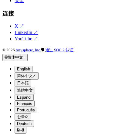
安全
连接
X
↗
LinkedIn
↗
YouTube
↗
©
2026
Anysphere, Inc.
🛡
通过 SOC 2 认证
🌐
简体中文
↓
English
简体中文
✓
日本語
繁體中文
Español
Français
Português
한국어
Deutsch
हिन्दी