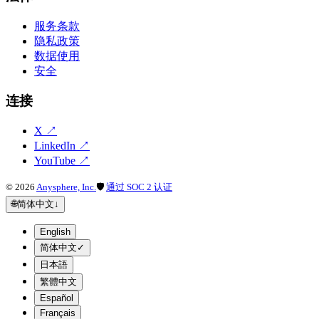
服务条款
隐私政策
数据使用
安全
连接
X
↗
LinkedIn
↗
YouTube
↗
©
2026
Anysphere, Inc.
🛡
通过 SOC 2 认证
🌐
简体中文
↓
English
简体中文
✓
日本語
繁體中文
Español
Français