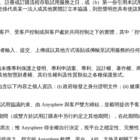
通、註冊或訂購流程存取試用服務之日，或（b）第一份引用本試
您係代表某一法人或其他實體訂立本協議，則您聲明您具有使該
客戶、受客戶控制或與客戶處於共同控制之下的實體，其中「控
者輸入、提交、上傳或以其他方式張貼或傳輸至試用服務的任何
指未獲專利保護之發明、專利申請案、專利、設計權、著作權、
其他智慧財產權、其衍生權利及性質類似之各種保護形式。
含以下內容之個人資訊：(i) 政府核發之身分證明文件；(ii) 健康或
用協議約束、由 Anysphere 與客戶雙方締結，並載明提供予客
期間（或雙方於試用訂購表中另行約定之其他期間），在此期間
次；惟 Anysphere 得全權自行決定，視平台之穩定性、
供之、指定的 Anysphere 軟體、平台、API、文件及相關