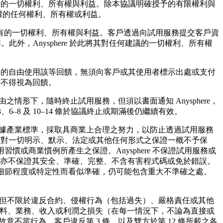
所享有的一切權利、所有權與利益。除本協議明確授予的有限權利與
產權的任何權利、所有權或利益。
有的一切權利、所有權與利益。客戶透過向試用服務提交客戶資
用。此外，Anysphere 於此將其對任何建議的一切權利、所有權
為任何目的自由使用該等回饋，無須向客戶或其使用者標示出處或支付
料不得視為回饋。
之情形下，隨時終止試用服務，但須以書面通知 Anysphere，
8 及 10–14 條於協議終止或期滿後仍繼續有效。
將依據產業標準，採取具商業上合理之努力，以防止透過試用服務
re 對一切明示、默示、法定或其他任何形式之保證一概不予保
慣或商業慣例所產生之保證。Anysphere 不保證試用服務或
亦不保證其安全、準確、完整、不含有害程式碼或免於錯誤。
因其細節程度或特定性而看似準確，仍可能包含重大不準確之處。
括但不限於違反合約、侵權行為（包括過失）、嚴格責任或其他
用、資料、業務、收入或利潤之損失（在每一情況下，不論為直接或
不當行為、客戶違反第 3 條，以及雙方於第 12 條所載之各