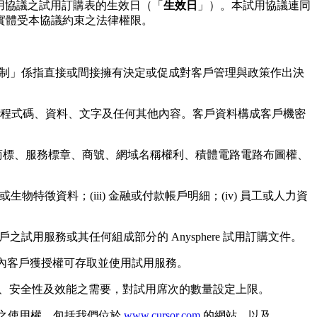
用協議之試用訂購表的生效日（「
生效日
」）。本試用協議連同
實體受本協議約束之法律權限。
制」係指直接或間接擁有決定或促成對客戶管理與政策作出決
程式碼、資料、文字及任何其他內容。客戶資料構成客戶機密
商標、服務標章、商號、網域名稱權利、積體電路電路布圖權、
生物特徵資料；(iii) 金融或付款帳戶明細；(iv) 員工或人力資
戶之試用服務或其任何組成部分的 Anysphere 試用訂購文件。
內客戶獲授權可存取並使用試用服務。
完整性、安全性及效能之需要，對試用席次的數量設定上限。
工具之使用權，包括我們位於
www.cursor.com
的網站，以及