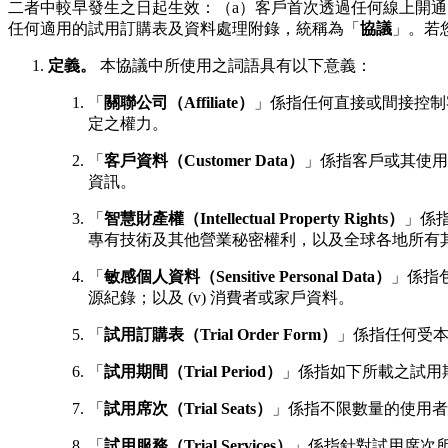
二者中較早發生之日起生效：（a）客戶首次透過任何線上開
任何適用的試用訂購表及資料處理附錄，統稱為「
協議
」。若
定義。
本協議中所使用之詞語具有以下意義：
「
關聯公司（Affiliate）
」係指任何直接或間接控制
定之權力。
「
客戶資料（Customer Data）
」係指客戶或其使用
資訊。
「
智慧財產權（Intellectual Property Rights）
」係
專有技術及其他營業秘密權利，以及全球各地所有
「
敏感個人資料（Sensitive Personal Data）
」係指包
源紀錄；以及 (v) 消費者或家戶資料。
「
試用訂購表（Trial Order Form）
」係指任何受本試
「
試用期間（Trial Period）
」係指如下所載之試用
「
試用席次（Trial Seats）
」係指不限數量的使用者席
「
試用服務（Trial Services）
」係指針對試用席次所提