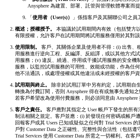
Anysphere 為建置、部署、託管與管理軟體專
「
使用者（User(s)）
」係指客戶及其關聯公司之員工
概述；授權授予。
本協議於試用期間內有效（包括雙方以書面
有限授權，允許客戶在試用期間將試用服務僅用於其對該
使用限制。
客戶、其關係企業及使用者不得：(i) 出售
用服務進行逆向工程、反編譯、反組譯，或以其他方式試圖取得
用服務；(v) 違反、繞過、停用或干擾試用服務的安全機制
服務，以監控試用服務的可用性、效能或功能，作為任何競爭
他不法通訊，或處理侵權或其他違法或未經授權的客戶資
試用期與終止。
除非於試用訂單中另有約定，試用期自生
轉換為付費訂閱，否則 Anysphere 得在有或無事先
若客戶希望改為使用付費服務，則必須同意由 Anysphe
客戶之責任。
客戶應對其指定之 User 帳戶下發生的所有
制法相關之規定。客戶並應：(i) 於發現任何密碼或帳戶遭未經授權使
回報客戶或其 Users 已知或疑似之任何對 Trial Servic
戶對 Customer Data 之正確性、完整性與合法性（包括遵
Trial Services 使用 Customer Data 所需之一切權利。