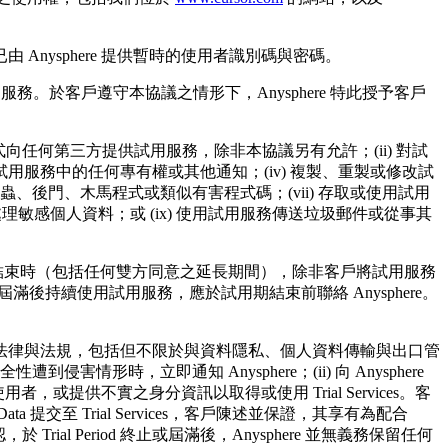
nysphere 提供暫時的使用者識別碼與密碼。
務。於客戶遵守本協議之情形下，Anysphere 特此授予客戶
任何第三方提供試用服務，除非本協議另有允許；(ii) 對試
試用服務中的任何專有權或其他通知；(iv) 複製、重製或修改試
蟲、後門、木馬程式或類似有害程式碼；(vii) 存取或使用試用
理敏感個人資料；或 (ix) 使用試用服務傳送垃圾郵件或從事其
結束時（包括任何雙方同意之延長期間），除非客戶將試用服務
滿後持續使用試用服務，應於試用期結束前聯絡 Anysphere。
所有適用之法律與法規，包括但不限於與資料隱私、個人資料傳輸與出口管
害情形時，立即通知 Anysphere；(ii) 向 Anysphere
e 使用者，或提供不實之身分資訊以取得或使用 Trial Services。客
a 提交至 Trial Services，客戶陳述並保證，其享有為配合
意並確認，於 Trial Period 終止或屆滿後，Anysphere 並無義務保留任何