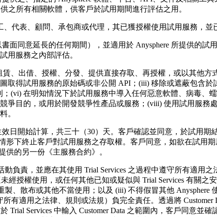
案而提供之所有相關軟體，供客戶於試用期間進行評估之用。
、代表、顧問、承包商或代理，其已獲授權使用試用服務，並已由 A
同意延長的任何期間），並適用於 Anysphere 所提供的試用服
試用服務之內部評估。
、租賃、出借、授權、分發、提供直接存取、再授權，或以其他方式向
試用服務的原始碼或非公開 API；(iii) 移除或遮蔽包含於
；(vi) 在明知情況下於試用服務中導入任何惡意軟體、病毒、蠕
目的，或用於開發競爭性產品或服務；(viii) 使用試用服務處
料。
效日開始計算，共三十（30）天。客戶確認並同意，於試用期
通知之情形下終止客戶對試用服務之存取權。客戶同意，如欲在試用期屆
re 提供的另一份《主服務合約》。
活動負責，並應在其使用 Trial Services 之過程中遵守
用，或任何其他已知或疑似與 Trial Services 有關之安全性遭到侵
es 的重製、散布或其他不當使用；以及 (iii) 不得假冒其他 Anyspher
守所有適用之法律、規則或法規）負完全責任。透過將 Customer Dat
在客戶於 Trial Services 中輸入 Customer Data 之範圍內，客戶同