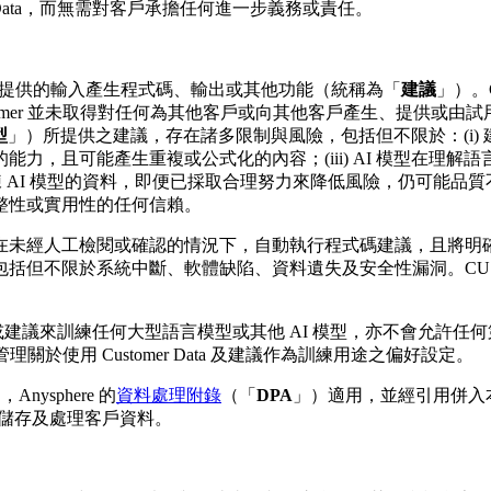
Customer Data，而無需對客戶承擔任何進一步義務或責任。
tomer 提供的輸入產生程式碼、輸出或其他功能（統稱為「
建議
」）。
mer 並未取得對任何為其他客戶或向其他客戶產生、提供或由試用
型
」）所提供之建議，存在諸多限制與風險，包括但不限於：(i) 建
，且可能產生重複或公式化的內容；(iii) AI 模型在理解語言
練 AI 模型的資料，即便已採取合理努力來降低風險，仍可能品質不
整性或實用性的任何信賴。
未經人工檢閱或確認的情況下，自動執行程式碼建議，且將明確標示為
括但不限於系統中斷、軟體缺陷、資料遺失及安全性漏洞。CUS
r Data 或建議來訓練任何大型語言模型或其他 AI 模型，亦不會允許
理關於使用 Customer Data 及建議作為訓練用途之偏好設定。
nysphere 的
資料處理附錄
（「
DPA
」）適用，並經引用併入本
輸、儲存及處理客戶資料。