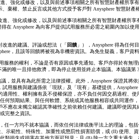
及其所有改進、強化或修改，以及與前述事項相關之所有智慧財產權
棄權、禁止反言或其他方式授予客戶對 Anysphere 智慧財
改進、強化或修改，以及與前述事項相關之所有智慧財產權所享
，僅得在 Anysphere 為向客戶提供試用服務所必需之範圍內加以使
對改進的建議、評論或想法（「
回饋
」），Anysphere 得
sphere，且該等回饋將被視為非機密資訊。為免生疑義，客戶資
議及試用服務的權利，不論是否有原因或事先通知。客戶亦得於有無理由
滿的唯一且排他救濟，即為停止使用並終止本協議。本協議第 3、6–
，並具有為此所需之法律授權。此外，Anysphere 保證其
，試用服務與建議係依「現狀」及「現有」基礎提供，Anysphe
定目的適用性、權利擁有及不侵權保證，亦不負任何因交易過程、使用習
任何預期結果、與任何軟體、系統或其他服務相容或共同運作，
保證。客戶不應在未獨立確認其準確性之前依賴任何建議。建議即使
或完整之資訊。
況下，任一方均不就本協議，而依任何法律或衡平法上的理論，包
性、示範性、特殊性、加重性或懲罰性損害賠償，或 (II) 使
損失或損害在其他方面可預見；且 (B) 除一方之重大過失、故意