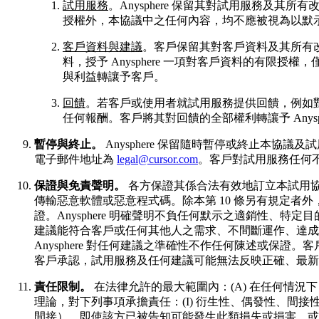
試用服務
。Anysphere 保留其對試用服務
授權外，本協議中之任何內容，均不應被視為以默示、
客戶資料與建議
。客戶保留其對客戶資料及其所有
料，授予 Anysphere 一項對客戶資料的有限授權
與利益轉讓予客戶。
回饋
。若客戶或使用者就試用服務提供回饋，例如
任何報酬。客戶將其對回饋的全部權利轉讓予 Any
暫停與終止。
Anysphere 保留隨時暫停或終止本協
電子郵件地址為
legal@cursor.com
。客戶對試用服務任何不
保證與免責聲明。
各方保證其係合法有效地訂立本試用協議
傳輸惡意軟體或惡意程式碼。除本第 10 條另有規定者外
證。Anysphere 明確聲明不負任何默示之適銷性、特
建議能符合客戶或任何其他人之需求、不間斷運作、達成
Anysphere 對任何建議之準確性不作任何陳述或
客戶承認，試用服務及任何建議可能無法反映正確、最新
責任限制。
在法律允許的最大範圍內：(A) 在任何情
理論，對下列事項承擔責任：(I) 衍生性、偶發性、間接
間接），即使該方已被告知可能發生此類損失或損害，或此類