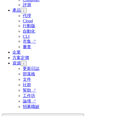
評測
產品
↓
代理
Cloud
行動版
自動化
CLI
市集
↗
審查
企業
方案定價
資源
↓
更新日誌
部落格
文件
社群
幫助
↗
工作坊
論壇
↗
招募職缺