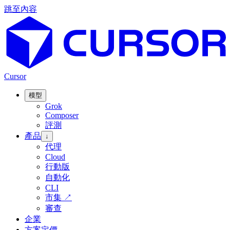
跳至內容
Cursor
模型
Grok
Composer
評測
產品
↓
代理
Cloud
行動版
自動化
CLI
市集
↗
審查
企業
方案定價