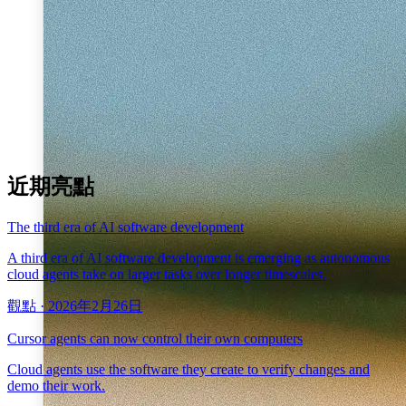
近期亮點
The third era of AI software development
A third era of AI software development is emerging as autonomous
cloud agents take on larger tasks over longer timescales.
觀點
·
2026年2月26日
Cursor agents can now control their own computers
Cloud agents use the software they create to verify changes and
demo their work.