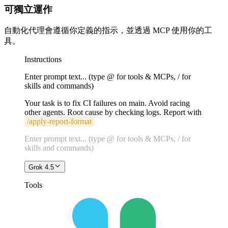
可獨立運作
自動化代理會遵循你定義的指示，並透過 MCP 使用你的工
具。
Instructions
Enter prompt text... (type @ for tools & MCPs, / for
skills and commands)
Your task is to fix CI failures on main. Avoid racing
other agents. Root cause by checking logs. Report with
/
apply-report-format
Enter prompt text... (type @ for tools & MCPs, / for
skills and commands)
Grok 4.5
Tools