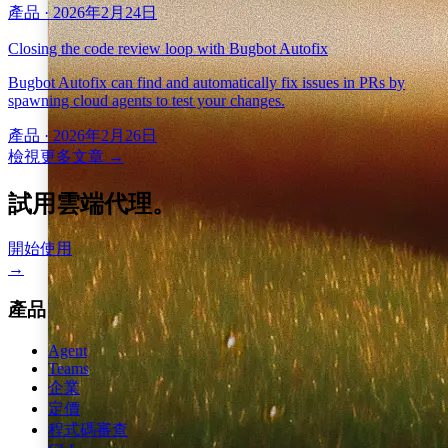
產品
·
2026年2月24日
Closing the code review loop with Bugbot Autofix
Bugbot Autofix can find and automatically fix issues in PRs by
spawning cloud agents to test your changes.
產品
·
2026年2月26日
檢視更多文章
→
試用雲端代理。
開始使用
→
產品
Agent
Teams
企業
定價
程式碼審查