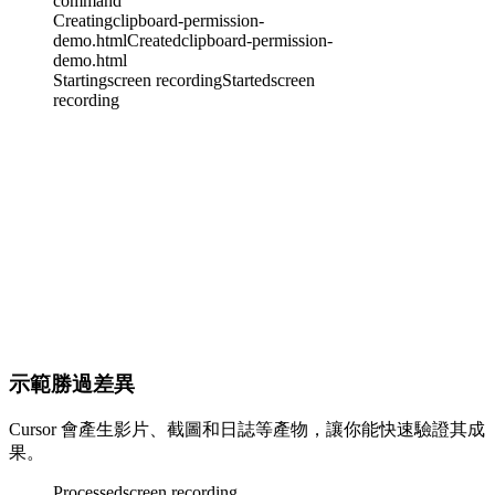
command
Creating
clipboard-permission-
demo.html
Created
clipboard-permission-
demo.html
Starting
screen recording
Started
screen
recording
示範勝過差異
Cursor 會產生影片、截圖和日誌等產物，讓你能快速驗證其成
果。
Processed
screen recording