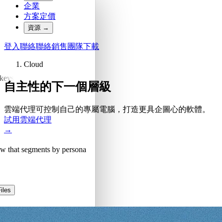
企業
方案定價
資源
→
登入
聯絡
聯絡銷售團隊
下載
Cloud
skeys
自主性的下一個層級
雲端代理可控制自己的專屬電腦，打造更具企圖心的軟體。
試用雲端代理
→
low that segments by persona
iles