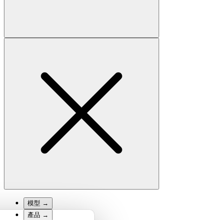
模型
→
產品
→