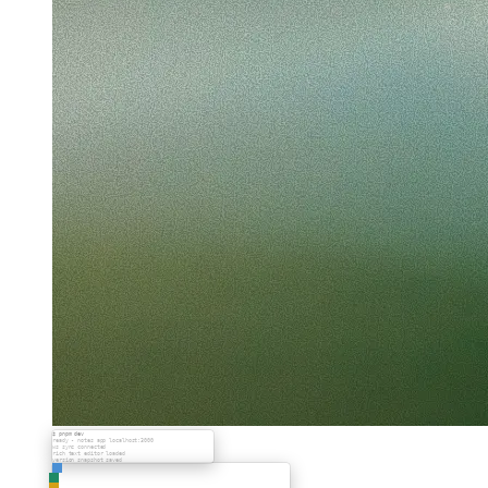
Clipboard exfiltration vulnerability demo
Worked for 4m 30s
$ pnpm dev
ready - notes app localhost:3000
ws sync connected
rich text editor loaded
version snapshot saved