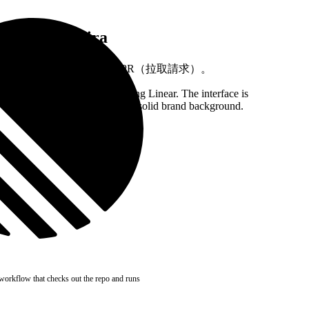
Linear 和 Jira
指派 Cursor 將議題轉成 PR（拉取請求）。
Interactive demo showing Linear. The interface is
displayed over a subtle, solid brand background.
orkflow that checks out the repo and runs