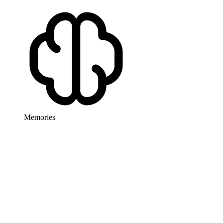
Memories
Fix flaky CI
Last month
Update test fixtures
Last week
Stabilize Playwright