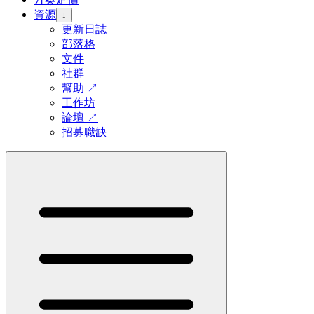
資源
↓
更新日誌
部落格
文件
社群
幫助
↗
工作坊
論壇
↗
招募職缺