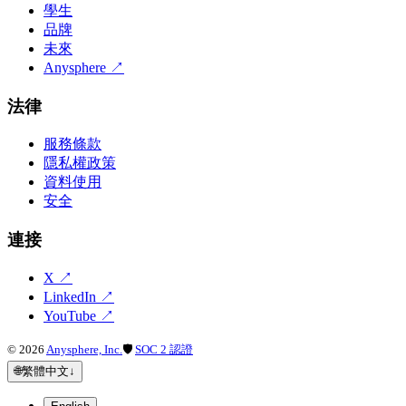
學生
品牌
未來
Anysphere
↗
法律
服務條款
隱私權政策
資料使用
安全
連接
X
↗
LinkedIn
↗
YouTube
↗
©
2026
Anysphere, Inc.
🛡
SOC 2 認證
🌐
繁體中文
↓