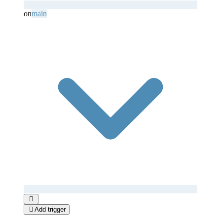
on
main


Add trigger