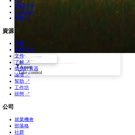
CLI
雲端代理
Composer
市集
↗
資源
下載
更新日誌
文件
$ npm run dev
ready - started on 0.0.0.0:3000
✓ compiled in 1.2s
○ compiling /dashboard...
了解
↗
✓ compiled in 340ms
Agent
價值計算器
Take control
論壇
↗
幫助
↗
工作坊
狀態
↗
公司
就業機會
部落格
社群