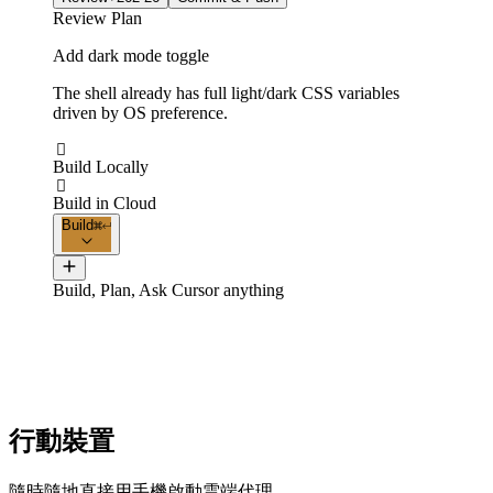
Review Plan
Add dark mode toggle
The shell already has full light/dark CSS variables
driven by OS preference.

Build Locally

Build in Cloud
Build
Build, Plan, Ask Cursor anything
行動裝置
隨時隨地直接用手機啟動雲端代理。