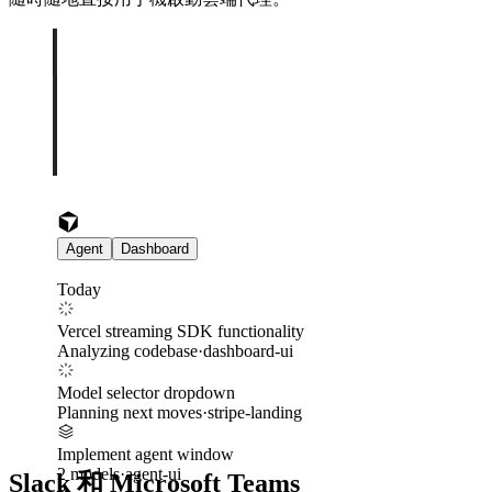
Agent
Dashboard
Today
Vercel streaming SDK functionality
Analyzing codebase
·
dashboard-ui
Model selector dropdown
Planning next moves
·
stripe-landing
Implement agent window
2 models
·
agent-ui
Slack 和 Microsoft Teams