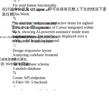
Fix send button functionality
在討論串中提及 @Cursor，即可在保有完整上下文的情況下委
2 Files
+
26
−
12
·
agent-ui
This Week
派任務。
This element contains an interactive demo for sighted
Fix send button functionality
users. It's a demonstration of Cursor integrated within
2 Files
+
26
−
12
·
agent-ui
Slack, showing AI-powered assistance inside team
communication. The interface is displayed over a
Implement user authentication
ts to check for Git URL utility
subtle, solid brand background.
3 Files
+
45
−
8
·
auth-system
Design responsive layout
Analyzing codebase
·
frontend
完成後我會在此通知。
啟
在 Web 版中開啟
Set up database schema
3 models
·
database
Create API endpoints
6 Files
+
50
−
5
·
backend
Ask Cursor to build, plan, fix...