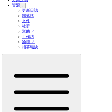
資源
↓
更新日誌
部落格
文件
社群
幫助
↗
工作坊
論壇
↗
招募職缺