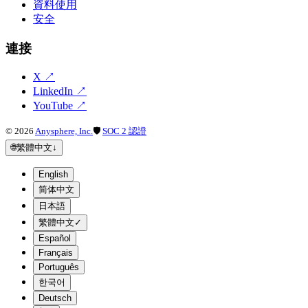
資料使用
安全
連接
X
↗
LinkedIn
↗
YouTube
↗
©
2026
Anysphere, Inc.
🛡
SOC 2 認證
🌐
繁體中文
↓
English
简体中文
日本語
繁體中文
✓
Español
Français
Português
한국어
Deutsch