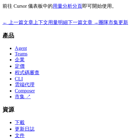
前往 Cursor 儀表板中的
用量分析分頁
即可開始使用。
← 上一篇文章
上下文用量明細
下一篇文章 →
團隊市集更新
產品
Agent
Teams
企業
定價
程式碼審查
CLI
雲端代理
Composer
市集
↗
資源
下載
更新日誌
文件