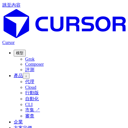
跳至內容
Cursor
模型
Grok
Composer
評測
產品
↓
代理
Cloud
行動版
自動化
CLI
市集
↗
審查
企業
方案定價