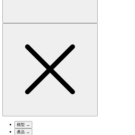
模型
→
產品
→