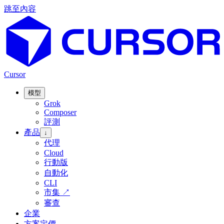
跳至內容
Cursor
模型
Grok
Composer
評測
產品
↓
代理
Cloud
行動版
自動化
CLI
市集
↗
審查
企業
方案定價