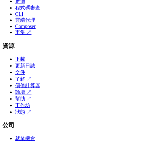
定價
程式碼審查
CLI
雲端代理
Composer
市集
↗
資源
下載
更新日誌
文件
了解
↗
價值計算器
論壇
↗
幫助
↗
工作坊
狀態
↗
公司
就業機會