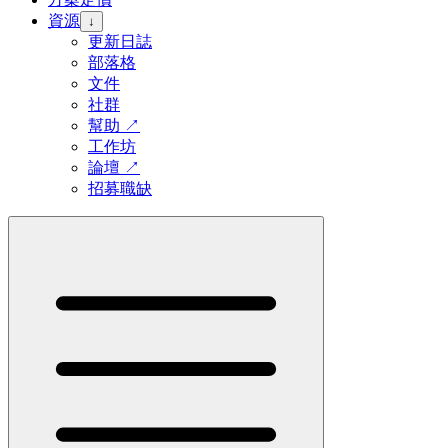
資源
↓
更新日誌
部落格
文件
社群
幫助
↗
工作坊
論壇
↗
招募職缺