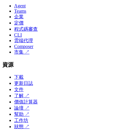
Agent
Teams
企業
定價
程式碼審查
CLI
雲端代理
Composer
市集
↗
資源
下載
更新日誌
文件
了解
↗
價值計算器
論壇
↗
幫助
↗
工作坊
狀態
↗