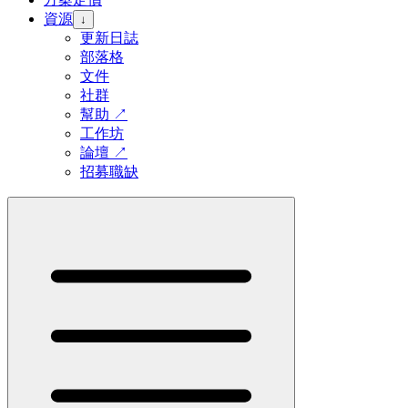
資源
↓
更新日誌
部落格
文件
社群
幫助
↗
工作坊
論壇
↗
招募職缺