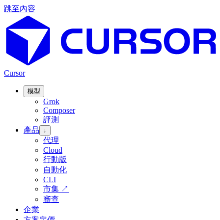
跳至內容
Cursor
模型
Grok
Composer
評測
產品
↓
代理
Cloud
行動版
自動化
CLI
市集
↗
審查
企業
方案定價