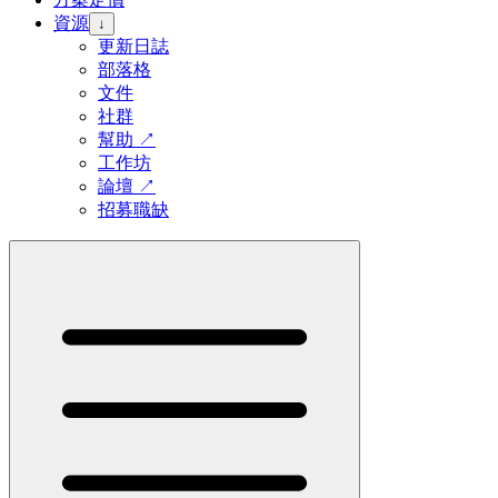
資源
↓
更新日誌
部落格
文件
社群
幫助
↗
工作坊
論壇
↗
招募職缺