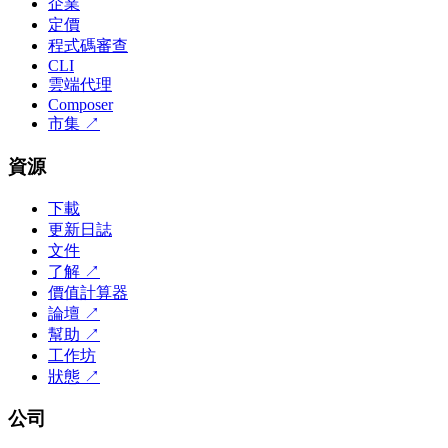
企業
定價
程式碼審查
CLI
雲端代理
Composer
市集
↗
資源
下載
更新日誌
文件
了解
↗
價值計算器
論壇
↗
幫助
↗
工作坊
狀態
↗
公司