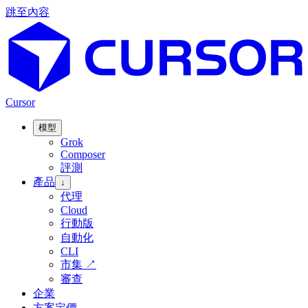
跳至內容
Cursor
模型
Grok
Composer
評測
產品
↓
代理
Cloud
行動版
自動化
CLI
市集
↗
審查
企業
方案定價