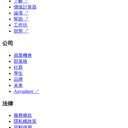
了解
↗
價值計算器
論壇
↗
幫助
↗
工作坊
狀態
↗
公司
就業機會
部落格
社群
學生
品牌
未來
Anysphere
↗
法律
服務條款
隱私權政策
資料使用