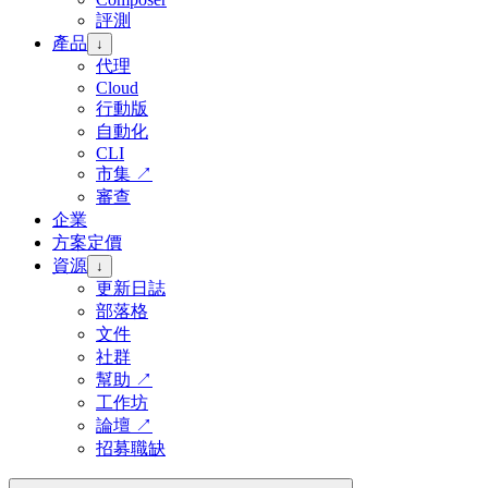
評測
產品
↓
代理
Cloud
行動版
自動化
CLI
市集
↗
審查
企業
方案定價
資源
↓
更新日誌
部落格
文件
社群
幫助
↗
工作坊
論壇
↗
招募職缺