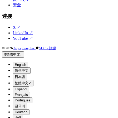
安全
連接
X
↗
LinkedIn
↗
YouTube
↗
©
2026
Anysphere, Inc.
🛡
SOC 2 認證
🌐
繁體中文
↓
English
简体中文
日本語
繁體中文
✓
Español
Français
Português
한국어
Deutsch
हिन्दी