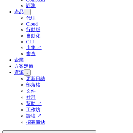
評測
產品
↓
代理
Cloud
行動版
自動化
CLI
市集
↗
審查
企業
方案定價
資源
↓
更新日誌
部落格
文件
社群
幫助
↗
工作坊
論壇
↗
招募職缺