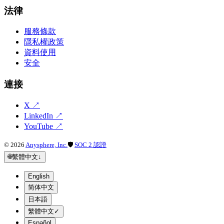
法律
服務條款
隱私權政策
資料使用
安全
連接
X
↗
LinkedIn
↗
YouTube
↗
©
2026
Anysphere, Inc.
🛡
SOC 2 認證
🌐
繁體中文
↓
English
简体中文
日本語
繁體中文
✓
Español