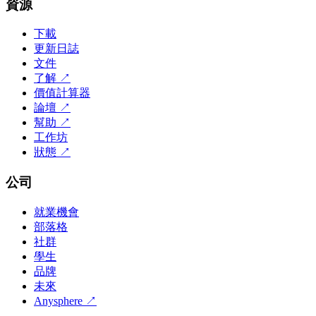
資源
下載
更新日誌
文件
了解
↗
價值計算器
論壇
↗
幫助
↗
工作坊
狀態
↗
公司
就業機會
部落格
社群
學生
品牌
未來
Anysphere
↗