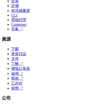
企業
定價
程式碼審查
CLI
雲端代理
Composer
市集
↗
資源
下載
更新日誌
文件
了解
↗
價值計算器
論壇
↗
幫助
↗
工作坊
狀態
↗
公司