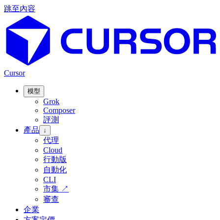
跳至內容
Cursor
模型
Grok
Composer
評測
產品
↓
代理
Cloud
行動版
自動化
CLI
市集
↗
審查
企業
方案定價