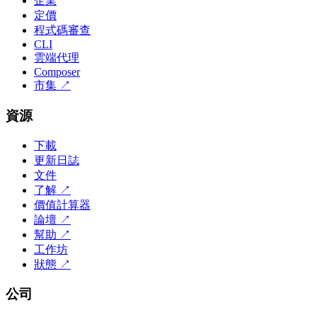
企業
定價
程式碼審查
CLI
雲端代理
Composer
市集
↗
資源
下載
更新日誌
文件
了解
↗
價值計算器
論壇
↗
幫助
↗
工作坊
狀態
↗
公司