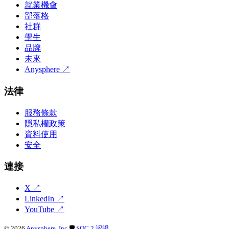
就業機會
部落格
社群
學生
品牌
未來
Anysphere
↗
法律
服務條款
隱私權政策
資料使用
安全
連接
X
↗
LinkedIn
↗
YouTube
↗
©
2026
Anysphere, Inc.
🛡
SOC 2 認證