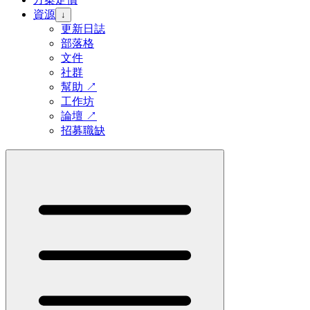
資源
↓
更新日誌
部落格
文件
社群
幫助
↗
工作坊
論壇
↗
招募職缺