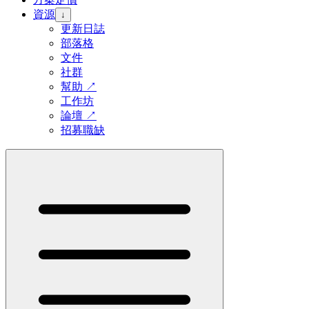
資源
↓
更新日誌
部落格
文件
社群
幫助
↗
工作坊
論壇
↗
招募職缺