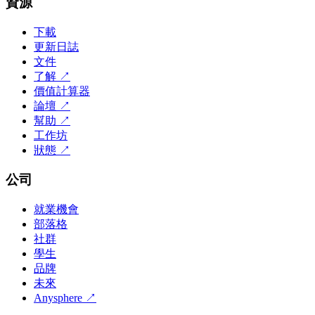
資源
下載
更新日誌
文件
了解
↗
價值計算器
論壇
↗
幫助
↗
工作坊
狀態
↗
公司
就業機會
部落格
社群
學生
品牌
未來
Anysphere
↗