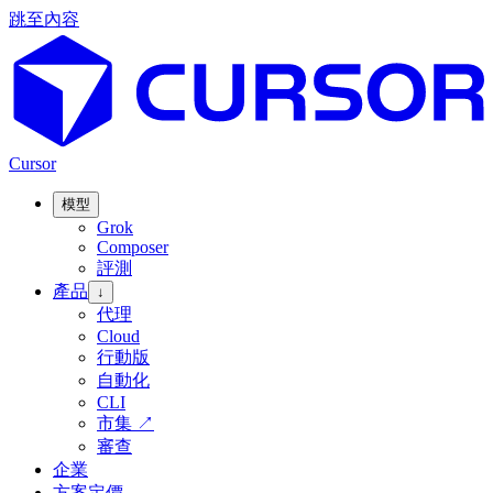
跳至內容
Cursor
模型
Grok
Composer
評測
產品
↓
代理
Cloud
行動版
自動化
CLI
市集
↗
審查
企業
方案定價