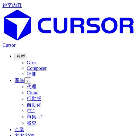
跳至內容
Cursor
模型
Grok
Composer
評測
產品
↓
代理
Cloud
行動版
自動化
CLI
市集
↗
審查
企業
方案定價