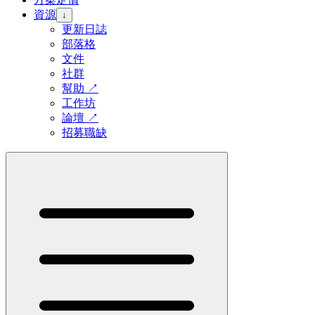
資源
↓
更新日誌
部落格
文件
社群
幫助
↗
工作坊
論壇
↗
招募職缺