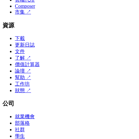
Composer
市集
↗
資源
下載
更新日誌
文件
了解
↗
價值計算器
論壇
↗
幫助
↗
工作坊
狀態
↗
公司
就業機會
部落格
社群
學生