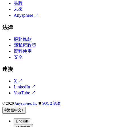
品牌
未來
Anysphere
↗
法律
服務條款
隱私權政策
資料使用
安全
連接
X
↗
LinkedIn
↗
YouTube
↗
©
2026
Anysphere, Inc.
🛡
SOC 2 認證
🌐
繁體中文
↓
English