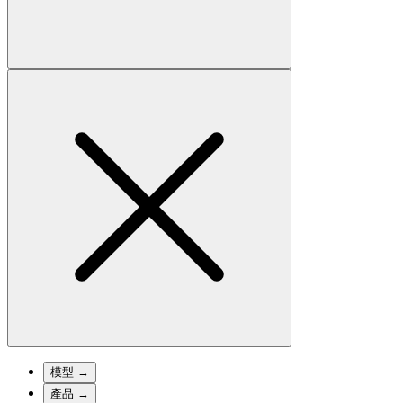
模型
→
產品
→