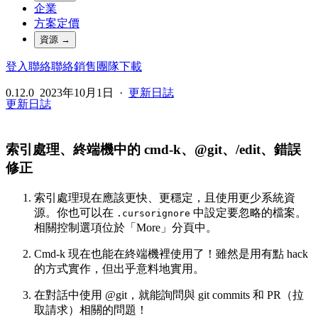
企業
方案定價
資源
→
登入
聯絡
聯絡銷售團隊
下載
0.12.0
2023年10月1日
·
更新日誌
更新日誌
索引處理、終端機中的 cmd-k、@git、/edit、錯誤
修正
索引處理現在應該更快、更穩定，且使用更少系統資
源。你也可以在
中設定要忽略的檔案。
.cursorignore
相關控制選項位於「More」分頁中。
Cmd-k 現在也能在終端機裡使用了！雖然是用有點 hack
的方式實作，但出乎意料地實用。
在對話中使用 @git，就能詢問與 git commits 和 PR（拉
取請求）相關的問題！