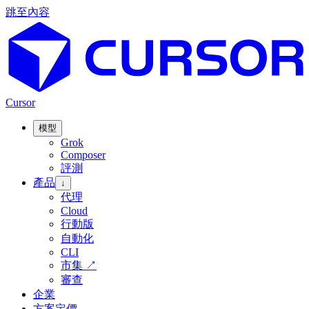
跳至內容
Cursor
模型
Grok
Composer
評測
產品
↓
代理
Cloud
行動版
自動化
CLI
市集
↗
審查
企業
方案定價