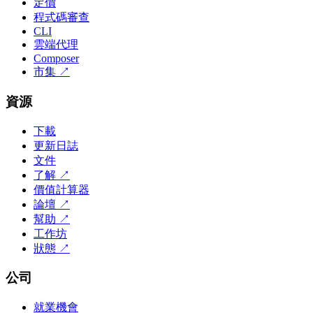
定價
程式碼審查
CLI
雲端代理
Composer
市集
↗
資源
下載
更新日誌
文件
了解
↗
價值計算器
論壇
↗
幫助
↗
工作坊
狀態
↗
公司
就業機會