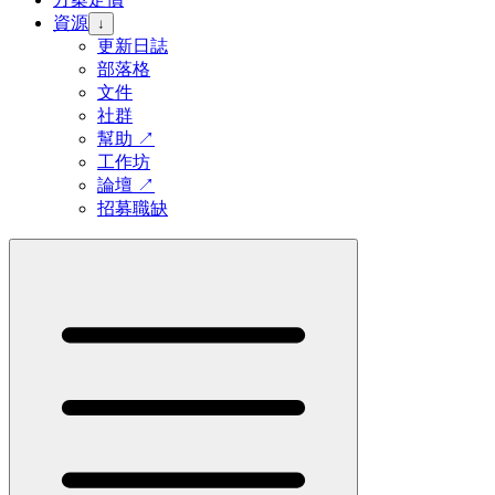
資源
↓
更新日誌
部落格
文件
社群
幫助
↗
工作坊
論壇
↗
招募職缺