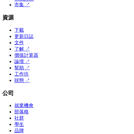
市集
↗
資源
下載
更新日誌
文件
了解
↗
價值計算器
論壇
↗
幫助
↗
工作坊
狀態
↗
公司
就業機會
部落格
社群
學生
品牌