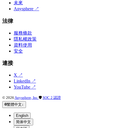
未來
Anysphere
↗
法律
服務條款
隱私權政策
資料使用
安全
連接
X
↗
LinkedIn
↗
YouTube
↗
©
2026
Anysphere, Inc.
🛡
SOC 2 認證
🌐
繁體中文
↓
English
简体中文