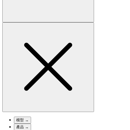
模型
→
產品
→