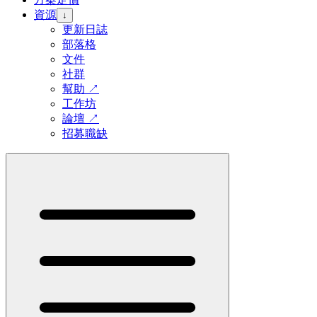
資源
↓
更新日誌
部落格
文件
社群
幫助
↗
工作坊
論壇
↗
招募職缺