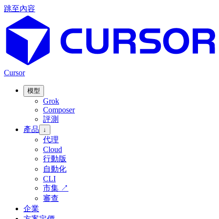
跳至內容
Cursor
模型
Grok
Composer
評測
產品
↓
代理
Cloud
行動版
自動化
CLI
市集
↗
審查
企業
方案定價