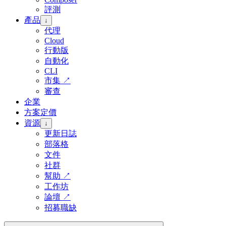
評測
產品
↓
代理
Cloud
行動版
自動化
CLI
市集
↗
審查
企業
方案定價
資源
↓
更新日誌
部落格
文件
社群
幫助
↗
工作坊
論壇
↗
招募職缺