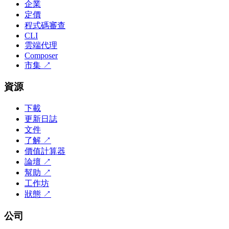
企業
定價
程式碼審查
CLI
雲端代理
Composer
市集
↗
資源
下載
更新日誌
文件
了解
↗
價值計算器
論壇
↗
幫助
↗
工作坊
狀態
↗
公司