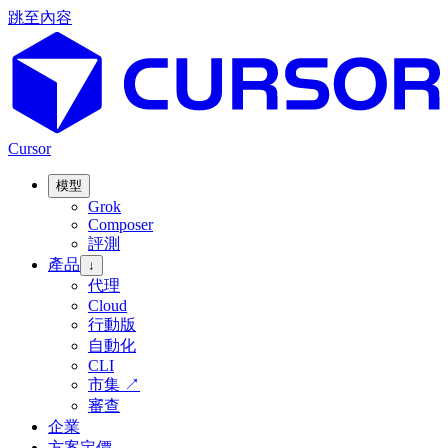
跳至內容
Cursor
模型
Grok
Composer
評測
產品
↓
代理
Cloud
行動版
自動化
CLI
市集
↗
審查
企業
方案定價