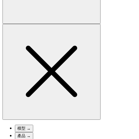
模型
→
產品
→