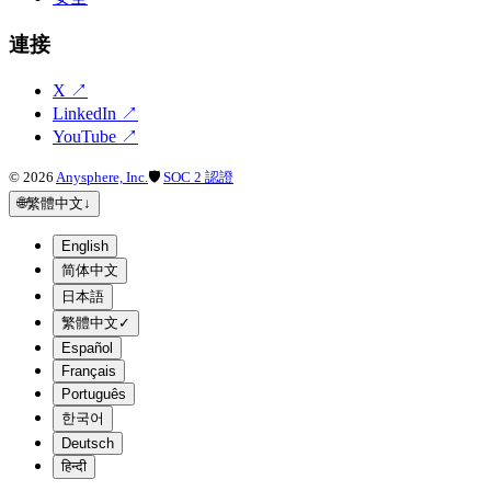
連接
X
↗
LinkedIn
↗
YouTube
↗
©
2026
Anysphere, Inc.
🛡
SOC 2 認證
🌐
繁體中文
↓
English
简体中文
日本語
繁體中文
✓
Español
Français
Português
한국어
Deutsch
हिन्दी