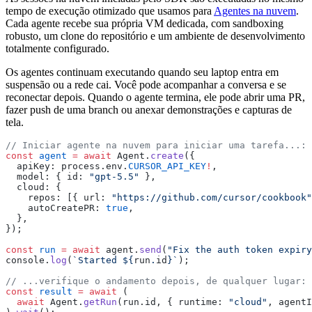
tempo de execução otimizado que usamos para
Agentes na nuvem
.
Cada agente recebe sua própria VM dedicada, com sandboxing
robusto, um clone do repositório e um ambiente de desenvolvimento
totalmente configurado.
Os agentes continuam executando quando seu laptop entra em
suspensão ou a rede cai. Você pode acompanhar a conversa e se
reconectar depois. Quando o agente termina, ele pode abrir uma PR,
fazer push de uma branch ou anexar demonstrações e capturas de
tela.
// Iniciar agente na nuvem para iniciar uma tarefa...:
const
 agent
 =
 await
 Agent.
create
({
  apiKey: process.env.
CURSOR_API_KEY
!
,
  model: { id: 
"gpt-5.5"
 },
  cloud: {
    repos: [{ url: 
"https://github.com/cursor/cookbook"
    autoCreatePR: 
true
,
  },
});
const
 run
 =
 await
 agent.
send
(
"Fix the auth token expiry
console.
log
(
`Started ${
run
.
id
}`
);
// ...verifique o andamento depois, de qualquer lugar:
const
 result
 =
 await
 (
  await
 Agent.
getRun
(run.id, { runtime: 
"cloud"
, agentI