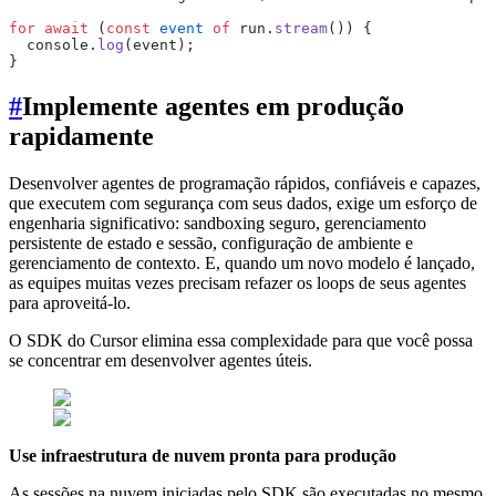
for
 await
 (
const
 event
 of
 run.
stream
()) {
  console.
log
(event);
}
#
Implemente agentes em produção
rapidamente
Desenvolver agentes de programação rápidos, confiáveis e capazes,
que executem com segurança com seus dados, exige um esforço de
engenharia significativo: sandboxing seguro, gerenciamento
persistente de estado e sessão, configuração de ambiente e
gerenciamento de contexto. E, quando um novo modelo é lançado,
as equipes muitas vezes precisam refazer os loops de seus agentes
para aproveitá-lo.
O SDK do Cursor elimina essa complexidade para que você possa
se concentrar em desenvolver agentes úteis.
Use infraestrutura de nuvem pronta para produção
As sessões na nuvem iniciadas pelo SDK são executadas no mesmo