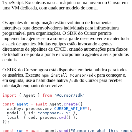
TypeScript. Execute-os na sua máquina ou na nuvem do Cursor em
uma VM dedicada, com qualquer modelo de ponta.
Os agentes de programação estão evoluindo de ferramentas
interativas para desenvolvedores individuais para infraestrutura
programável para organizações. O SDK do Cursor permite
implementar agentes sem a sobrecarga de desenvolver e manter toda
a stack de agentes. Muitas equipes estão invocando agentes
diretamente de pipelines de CI/CD, criando automações para fluxos
de trabalho de ponta a ponta e incorporando agentes a seus produtos
centrais.
O SDK do Cursor agora está disponível em beta pública para todos
os usuários. Execute
para começar e,
npm install @cursor/sdk
em seguida, use a habilidade nativa
do Cursor para receber
/sdk
orientação enquanto desenvolve.
import
 { Agent } 
from
 "@cursor/sdk"
;
const
 agent
 =
 await
 Agent.
create
({
  apiKey: process.env.
CURSOR_API_KEY
!
,
  model: { id: 
"composer-2.5"
 },
  local: { cwd: process.
cwd
() },
});
const
 run
 =
 await
 agent.
send
(
"Summarize what this repos