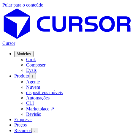
Pular para o conteúdo
Cursor
Modelos
Grok
Composer
Evals
Produto
↓
Agente
Nuvem
dispositivos móveis
Automações
CLI
Marketplace
↗
Revisão
Empresas
Preços
Recursos
↓