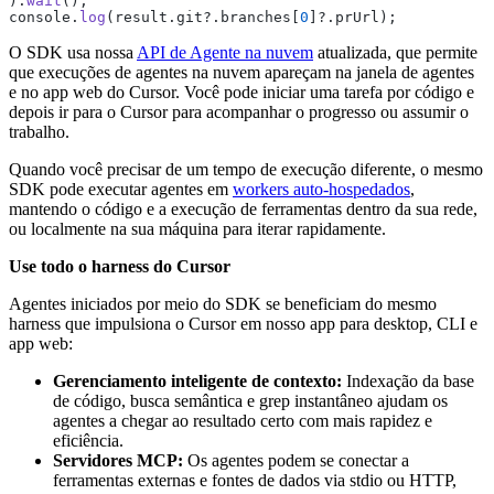
).
wait
();
console.
log
(result.git?.branches[
0
]?.prUrl);
O SDK usa nossa
API de Agente na nuvem
atualizada, que permite
que execuções de agentes na nuvem apareçam na janela de agentes
e no app web do Cursor. Você pode iniciar uma tarefa por código e
depois ir para o Cursor para acompanhar o progresso ou assumir o
trabalho.
Quando você precisar de um tempo de execução diferente, o mesmo
SDK pode executar agentes em
workers auto-hospedados
,
mantendo o código e a execução de ferramentas dentro da sua rede,
ou localmente na sua máquina para iterar rapidamente.
Use todo o harness do Cursor
Agentes iniciados por meio do SDK se beneficiam do mesmo
harness que impulsiona o Cursor em nosso app para desktop, CLI e
app web:
Gerenciamento inteligente de contexto:
Indexação da base
de código, busca semântica e grep instantâneo ajudam os
agentes a chegar ao resultado certo com mais rapidez e
eficiência.
Servidores MCP:
Os agentes podem se conectar a
ferramentas externas e fontes de dados via stdio ou HTTP,