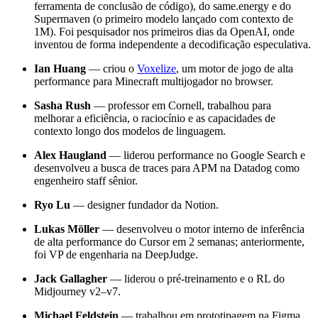
ferramenta de conclusão de código), do same.energy e do
Supermaven (o primeiro modelo lançado com contexto de
1M). Foi pesquisador nos primeiros dias da OpenAI, onde
inventou de forma independente a decodificação especulativa.
Ian Huang
— criou o
Voxelize
, um motor de jogo de alta
performance para Minecraft multijogador no browser.
Sasha Rush
— professor em Cornell, trabalhou para
melhorar a eficiência, o raciocínio e as capacidades de
contexto longo dos modelos de linguagem.
Alex Haugland
— liderou performance no Google Search e
desenvolveu a busca de traces para APM na Datadog como
engenheiro staff sênior.
Ryo Lu
— designer fundador da Notion.
Lukas Möller
— desenvolveu o motor interno de inferência
de alta performance do Cursor em 2 semanas; anteriormente,
foi VP de engenharia na DeepJudge.
Jack Gallagher
— liderou o pré-treinamento e o RL do
Midjourney v2–v7.
Michael Feldstein
— trabalhou em prototipagem na Figma,