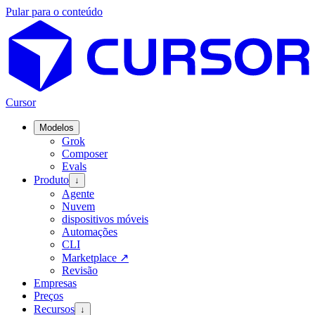
Pular para o conteúdo
Cursor
Modelos
Grok
Composer
Evals
Produto
↓
Agente
Nuvem
dispositivos móveis
Automações
CLI
Marketplace
↗
Revisão
Empresas
Preços
Recursos
↓