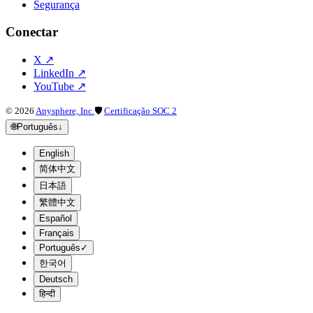
Segurança
Conectar
X
↗
LinkedIn
↗
YouTube
↗
©
2026
Anysphere, Inc.
🛡
Certificação SOC 2
🌐
Português
↓
English
简体中文
日本語
繁體中文
Español
Français
Português
✓
한국어
Deutsch
हिन्दी