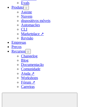
Evals
Produto
↓
Agente
Nuvem
dispositivos móveis
Automações
CLI
Marketplace
↗
Revisão
Empresas
Preços
Recursos
↓
Changelog
Blog
Documentação
Comunidade
Ajuda
↗
Workshops
Fórum
↗
Carreiras