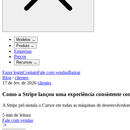
Modelos
→
Produto
→
Empresas
Preços
Recursos
→
Fazer login
Contato
Fale com vendas
Baixar
Blog
/
clientes
17 de fev. de 2026
·
clientes
Como a Stripe lançou uma experiência consistente co
A Stripe pré-instala o Cursor em todas as máquinas de desenvolvedore
5 min de leitura
Fale com vendas