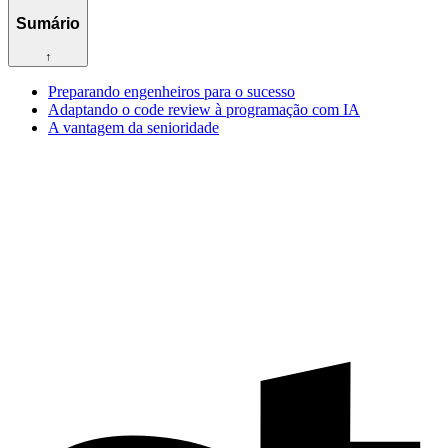
Sumário
↑
Preparando engenheiros para o sucesso
Adaptando o code review à programação com IA
A vantagem da senioridade