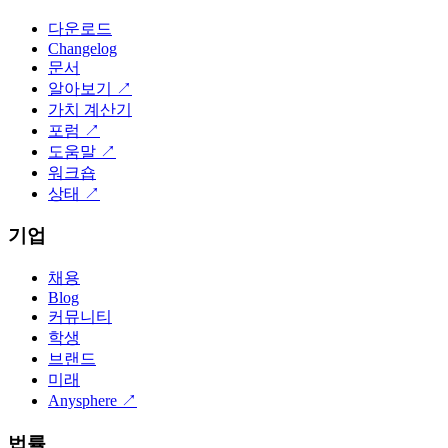
다운로드
Changelog
문서
알아보기
↗
가치 계산기
포럼
↗
도움말
↗
워크숍
상태
↗
기업
채용
Blog
커뮤니티
학생
브랜드
미래
Anysphere
↗
법률