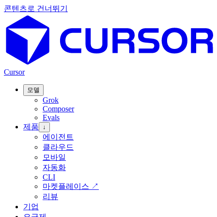
콘텐츠로 건너뛰기
Cursor
모델
Grok
Composer
Evals
제품
↓
에이전트
클라우드
모바일
자동화
CLI
마켓플레이스
↗
리뷰
기업
요금제