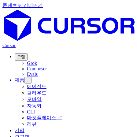
콘텐츠로 건너뛰기
Cursor
모델
Grok
Composer
Evals
제품
↓
에이전트
클라우드
모바일
자동화
CLI
마켓플레이스
↗
리뷰
기업
요금제