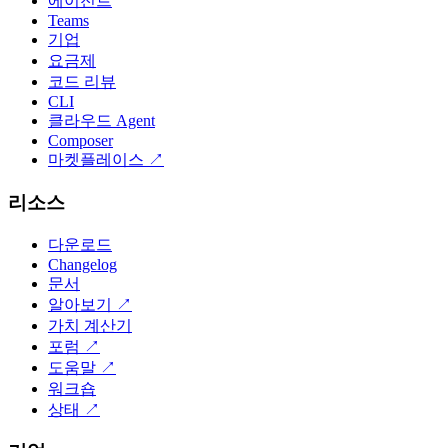
에이전트
Teams
기업
요금제
코드 리뷰
CLI
클라우드 Agent
Composer
마켓플레이스
↗
리소스
다운로드
Changelog
문서
알아보기
↗
가치 계산기
포럼
↗
도움말
↗
워크숍
상태
↗