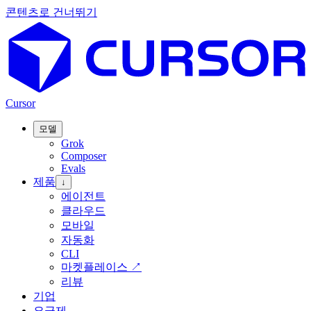
콘텐츠로 건너뛰기
Cursor
모델
Grok
Composer
Evals
제품
↓
에이전트
클라우드
모바일
자동화
CLI
마켓플레이스
↗
리뷰
기업
요금제