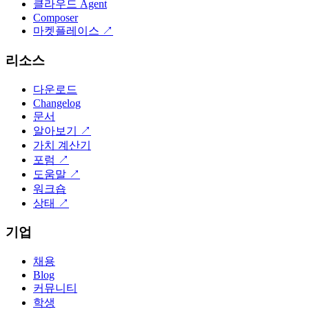
클라우드 Agent
Composer
마켓플레이스
↗
리소스
다운로드
Changelog
문서
알아보기
↗
가치 계산기
포럼
↗
도움말
↗
워크숍
상태
↗
기업
채용
Blog
커뮤니티
학생