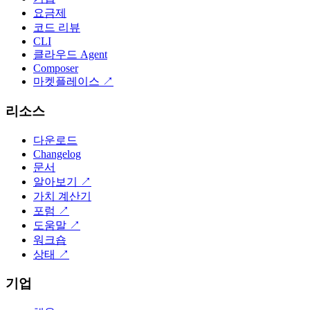
요금제
코드 리뷰
CLI
클라우드 Agent
Composer
마켓플레이스
↗
리소스
다운로드
Changelog
문서
알아보기
↗
가치 계산기
포럼
↗
도움말
↗
워크숍
상태
↗
기업