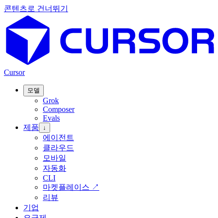
콘텐츠로 건너뛰기
Cursor
모델
Grok
Composer
Evals
제품
↓
에이전트
클라우드
모바일
자동화
CLI
마켓플레이스
↗
리뷰
기업
요금제