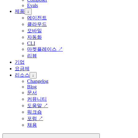
Evals
제품
↓
에이전트
클라우드
모바일
자동화
CLI
마켓플레이스
↗
리뷰
기업
요금제
리소스
↓
Changelog
Blog
문서
커뮤니티
도움말
↗
워크숍
포럼
↗
채용