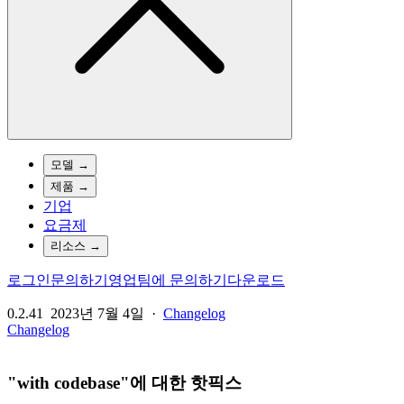
모델
→
제품
→
기업
요금제
리소스
→
로그인
문의하기
영업팀에 문의하기
다운로드
0.2.41
2023년 7월 4일
·
Changelog
Changelog
"with codebase"에 대한 핫픽스