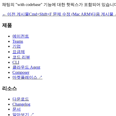
채팅의 "with codebase" 기능에 대한 핫픽스가 포함되어 있습니
← 이전 게시물
Cmd+Shift+F 문제 수정 (Mac ARM)
다음 게시물 
제품
에이전트
Teams
기업
요금제
코드 리뷰
CLI
클라우드 Agent
Composer
마켓플레이스
↗
리소스
다운로드
Changelog
문서
알아보기
↗