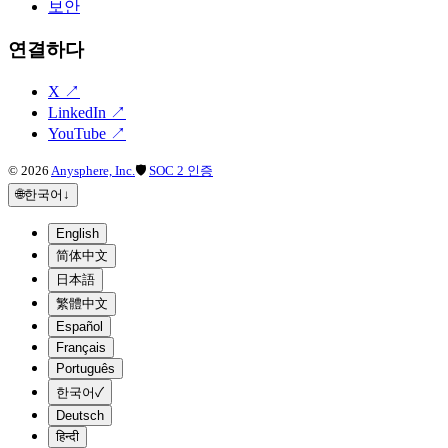
보안
연결하다
X
↗
LinkedIn
↗
YouTube
↗
©
2026
Anysphere, Inc.
🛡
SOC 2 인증
🌐
한국어
↓
English
简体中文
日本語
繁體中文
Español
Français
Português
한국어
✓
Deutsch
हिन्दी