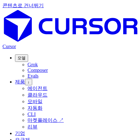
콘텐츠로 건너뛰기
Cursor
모델
Grok
Composer
Evals
제품
↓
에이전트
클라우드
모바일
자동화
CLI
마켓플레이스
↗
리뷰
기업
요금제