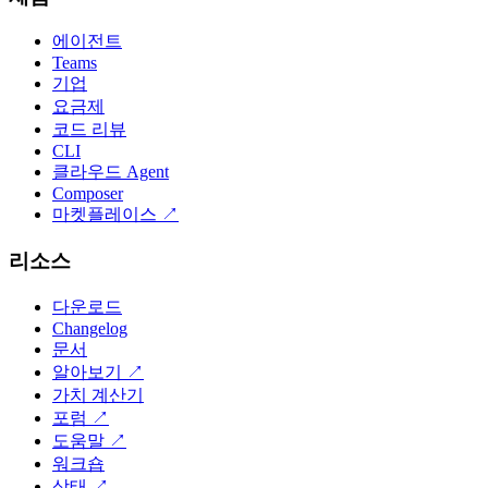
에이전트
Teams
기업
요금제
코드 리뷰
CLI
클라우드 Agent
Composer
마켓플레이스
↗
리소스
다운로드
Changelog
문서
알아보기
↗
가치 계산기
포럼
↗
도움말
↗
워크숍
상태
↗