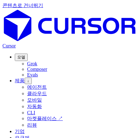
콘텐츠로 건너뛰기
Cursor
모델
Grok
Composer
Evals
제품
↓
에이전트
클라우드
모바일
자동화
CLI
마켓플레이스
↗
리뷰
기업
요금제