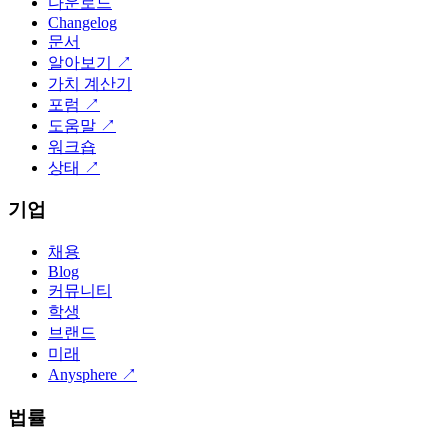
다운로드
Changelog
문서
알아보기
↗
가치 계산기
포럼
↗
도움말
↗
워크숍
상태
↗
기업
채용
Blog
커뮤니티
학생
브랜드
미래
Anysphere
↗
법률