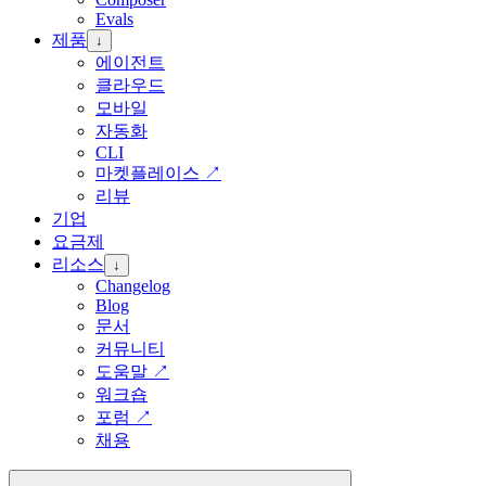
Evals
제품
↓
에이전트
클라우드
모바일
자동화
CLI
마켓플레이스
↗
리뷰
기업
요금제
리소스
↓
Changelog
Blog
문서
커뮤니티
도움말
↗
워크숍
포럼
↗
채용