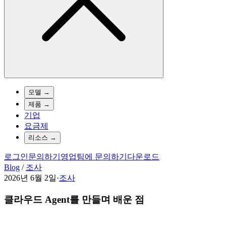
모델
→
제품
→
기업
요금제
리소스
→
로그인
문의하기
영업팀에 문의하기
다운로드
Blog
/
조사
2026년 6월 2일
·
조사
클라우드 Agent를 만들며 배운 점