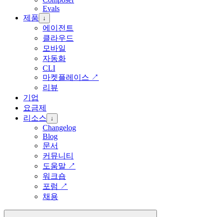
Evals
제품
↓
에이전트
클라우드
모바일
자동화
CLI
마켓플레이스
↗
리뷰
기업
요금제
리소스
↓
Changelog
Blog
문서
커뮤니티
도움말
↗
워크숍
포럼
↗
채용