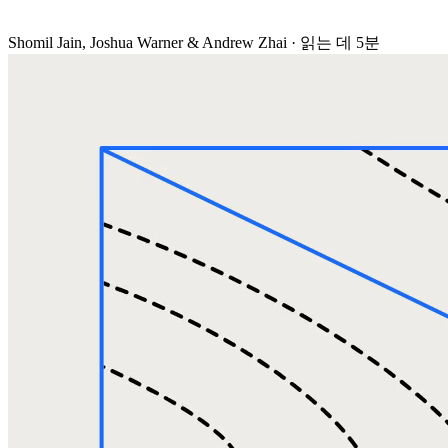
Shomil Jain, Joshua Warner & Andrew Zhai
·
읽는 데 5분