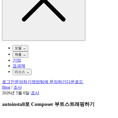
모델
→
제품
→
기업
요금제
리소스
→
로그인
문의하기
영업팀에 문의하기
다운로드
Blog
/
조사
2026년 5월 6일
·
조사
autoinstall로 Composer 부트스트래핑하기