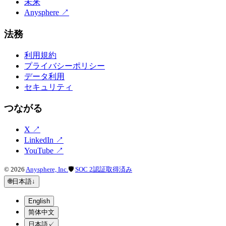
未来
Anysphere
↗
法務
利用規約
プライバシーポリシー
データ利用
セキュリティ
つながる
X
↗
LinkedIn
↗
YouTube
↗
©
2026
Anysphere, Inc.
🛡
SOC 2認証取得済み
🌐
日本語
↓
English
简体中文
日本語
✓