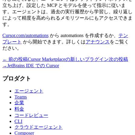
立ち上げ、設定した MCP とモデルを使って指示に従いま
す。エージェントは、過去の実行履歴から学習し、繰り返し
によって精度を高められるメモリツールにもアクセスできま
す。
Cursor.com/automations
から automations を作成するか、
テン
プレート
から開始できます。詳しくは
アナウンス
をご覧く
ださい。
← 前の投稿
Cursor Marketplaceの新しいプラグイン
次の投稿
→
JetBrains IDE での Cursor
プロダクト
エージェント
Teams
企業
料金
コードレビュー
CLI
クラウドエージェント
Composer