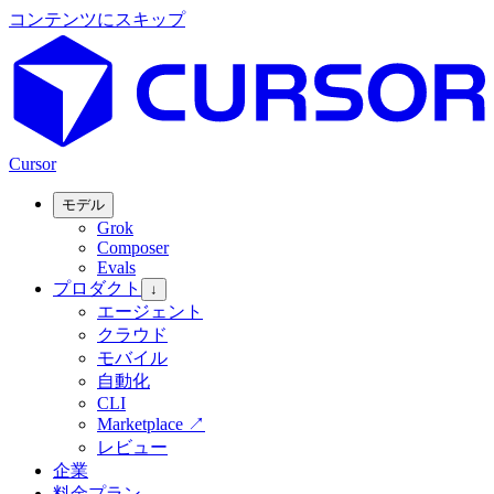
コンテンツにスキップ
Cursor
モデル
Grok
Composer
Evals
プロダクト
↓
エージェント
クラウド
モバイル
自動化
CLI
Marketplace
↗
レビュー
企業
料金プラン