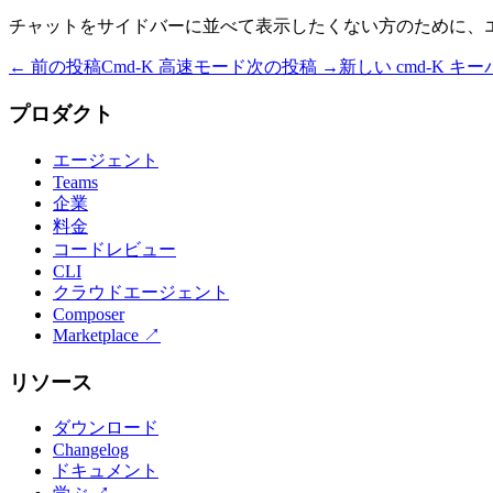
チャットをサイドバーに並べて表示したくない方のために、
← 前の投稿
Cmd-K 高速モード
次の投稿 →
新しい cmd-K キ
プロダクト
エージェント
Teams
企業
料金
コードレビュー
CLI
クラウドエージェント
Composer
Marketplace
↗
リソース
ダウンロード
Changelog
ドキュメント