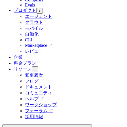
Evals
プロダクト
↓
エージェント
クラウド
モバイル
自動化
CLI
Marketplace
↗
レビュー
企業
料金プラン
リソース
↓
変更履歴
ブログ
ドキュメント
コミュニティ
ヘルプ
↗
ワークショップ
フォーラム
↗
採用情報