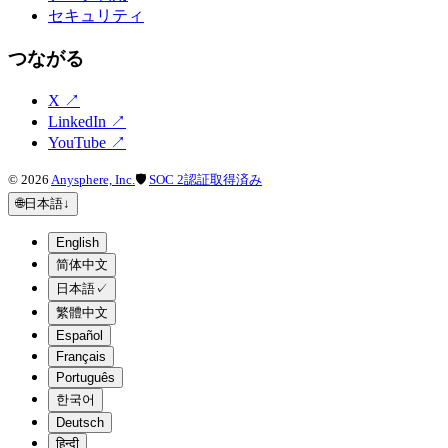
セキュリティ
つながる
X
↗
LinkedIn
↗
YouTube
↗
©
2026
Anysphere, Inc.
🛡
SOC 2認証取得済み
🌐
日本語
↓
English
简体中文
日本語
✓
繁體中文
Español
Français
Português
한국어
Deutsch
हिन्दी