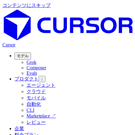
コンテンツにスキップ
Cursor
モデル
Grok
Composer
Evals
プロダクト
↓
エージェント
クラウド
モバイル
自動化
CLI
Marketplace
↗
レビュー
企業
料金プラン