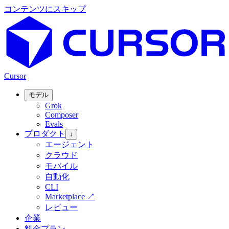
コンテンツにスキップ
Cursor
モデル
Grok
Composer
Evals
プロダクト
↓
エージェント
クラウド
モバイル
自動化
CLI
Marketplace
↗
レビュー
企業
料金プラン