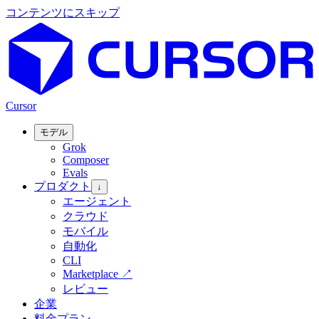
コンテンツにスキップ
Cursor
モデル
Grok
Composer
Evals
プロダクト
↓
エージェント
クラウド
モバイル
自動化
CLI
Marketplace
↗
レビュー
企業
料金プラン