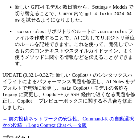
新しい GPT-4 モデル: 数日前から、Settings > Models で
切り替えることで、Cursor 内で
gpt-4-turbo-2024-04-
を試せるようになりました。
09
: リポジトリのルートに
フ
.cursorrules
.cursorrules
ァイルを作成することで、AI に対してリポジトリ単位
のルールを記述できます。これを使って、開発してい
るもののコンテキストやスタイルガイドライン、よく
使うメソッドに関する情報などを伝えることができま
す。
UPDATE (0.32.1–0.32.7): 新しい Copilot++ のシンタックスハ
イライトによるパフォーマンス問題を修正し、AI Notes をデ
フォルトで無効に変更し、
Copilot++ モデルの名称を
main
に変更し、Copilot++ が SSH 経由で遅くなる問題を修
legacy
正し、Copilot++ プレビューボックスに関する不具合を修正
しました。
← 前の投稿
ネットワークの安定性、Command-K の自動選択
次の投稿 →
Long Context Chat ベータ版