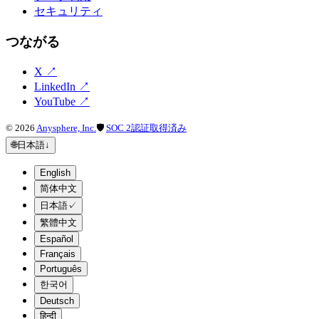
セキュリティ
つながる
X
↗
LinkedIn
↗
YouTube
↗
©
2026
Anysphere, Inc.
🛡
SOC 2認証取得済み
🌐
日本語
↓
English
简体中文
日本語
✓
繁體中文
Español
Français
Português
한국어
Deutsch
हिन्दी