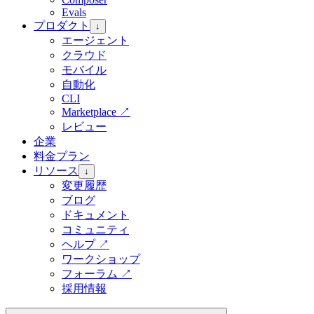
Evals
プロダクト
↓
エージェント
クラウド
モバイル
自動化
CLI
Marketplace
↗
レビュー
企業
料金プラン
リソース
↓
変更履歴
ブログ
ドキュメント
コミュニティ
ヘルプ
↗
ワークショップ
フォーラム
↗
採用情報