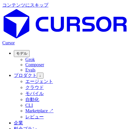
コンテンツにスキップ
Cursor
モデル
Grok
Composer
Evals
プロダクト
↓
エージェント
クラウド
モバイル
自動化
CLI
Marketplace
↗
レビュー
企業
料金プラン